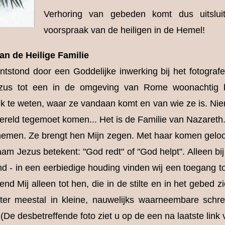
Verhoring van gebeden komt dus uitsl
voorspraak van de heiligen in de Hemel!
an de Heilige Familie
ntstond door een Goddelijke inwerking bij het fotografe
ezus tot een in de omgeving van Rome woonachtig 
rijk te weten, waar ze vandaan komt en van wie ze is. N
wereld tegemoet komen... Het is de Familie van Nazareth.
 nemen. Ze brengt hen Mijn zegen. Met haar komen geloo
aam Jezus betekent: "God redt" of "God helpt". Alleen bij
d - in een eerbiedige houding vinden wij een toegang t
nd Mij alleen tot hen, die in de stilte en in het gebed zi
r meestal in kleine, nauwelijks waarneembare schre
De desbetreffende foto ziet u op de een na laatste link