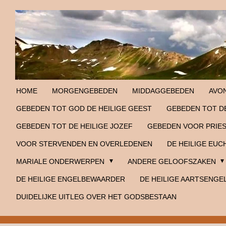
Ga
direct
naar
de
hoofdinhoud
HOME
MORGENGEBEDEN
MIDDAGGEBEDEN
AVO
GEBEDEN TOT GOD DE HEILIGE GEEST
GEBEDEN TOT DE
GEBEDEN TOT DE HEILIGE JOZEF
GEBEDEN VOOR PRIE
VOOR STERVENDEN EN OVERLEDENEN
DE HEILIGE EUC
MARIALE ONDERWERPEN
ANDERE GELOOFSZAKEN
DE HEILIGE ENGELBEWAARDER
DE HEILIGE AARTSENGE
DUIDELIJKE UITLEG OVER HET GODSBESTAAN