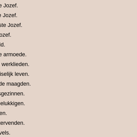
e Jozef.
e Jozef.
ste Jozef.
ozef.
ld.
de armoede.
 werklieden.
iselijk leven.
 de maagden.
isgezinnen.
gelukkigen.
en.
stervenden.
vels.