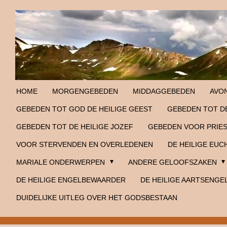
Ga
direct
naar
de
hoofdinhoud
HOME
MORGENGEBEDEN
MIDDAGGEBEDEN
AVO
GEBEDEN TOT GOD DE HEILIGE GEEST
GEBEDEN TOT DE
GEBEDEN TOT DE HEILIGE JOZEF
GEBEDEN VOOR PRIE
VOOR STERVENDEN EN OVERLEDENEN
DE HEILIGE EUC
MARIALE ONDERWERPEN
ANDERE GELOOFSZAKEN
DE HEILIGE ENGELBEWAARDER
DE HEILIGE AARTSENGE
DUIDELIJKE UITLEG OVER HET GODSBESTAAN