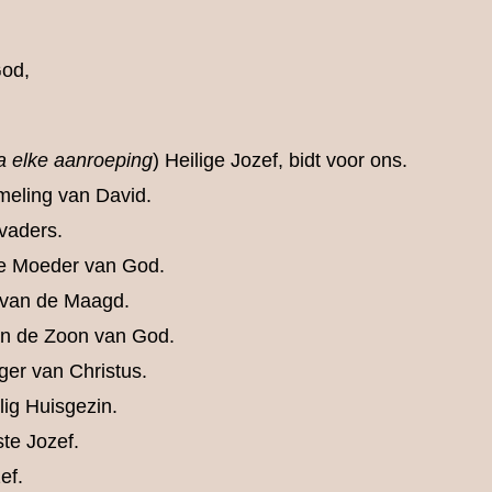
God,
a elke aanroeping
) Heilige Jozef, bidt voor ons.
mmeling van David.
svaders.
de Moeder van God.
r van de Maagd.
van de Zoon van God.
iger van Christus.
lig Huisgezin.
ste Jozef.
ef.