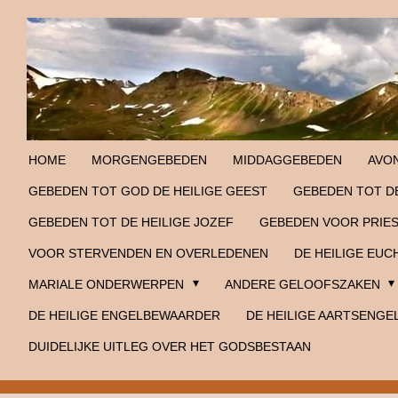
Ga
direct
naar
de
hoofdinhoud
HOME
MORGENGEBEDEN
MIDDAGGEBEDEN
AVO
GEBEDEN TOT GOD DE HEILIGE GEEST
GEBEDEN TOT DE
GEBEDEN TOT DE HEILIGE JOZEF
GEBEDEN VOOR PRIE
VOOR STERVENDEN EN OVERLEDENEN
DE HEILIGE EUC
MARIALE ONDERWERPEN
ANDERE GELOOFSZAKEN
DE HEILIGE ENGELBEWAARDER
DE HEILIGE AARTSENGE
DUIDELIJKE UITLEG OVER HET GODSBESTAAN