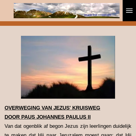
Ga
direct
naar
de
hoofdinhoud
OVERWEGING VAN JEZUS' KRUISWEG
DOOR PAUS JOHANNES PAULUS II
Van dat ogenblik af begon Jezus zijn leerlingen duidelijk
te maken dat Hij naar Jeruzalem moest gaan; dat Hij