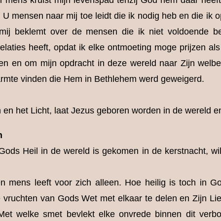
 mens kruist mijn levenspad tenzij God hem daar heeft 
U mensen naar mij toe leidt die ik nodig heb en die ik o
mij beklemt over de mensen die ik niet voldoende b
laties heeft, opdat ik elke ontmoeting moge prijzen a
en en om mijn opdracht in deze wereld naar Zijn welbe
warmte vinden die Hem in Bethlehem werd geweigerd.
en het Licht, laat Jezus geboren worden in de wereld en
n
ods Heil in de wereld is gekomen in de kerstnacht, wi
 mens leeft voor zich alleen. Hoe heilig is toch in 
e vruchten van Gods Wet met elkaar te delen en Zijn Lief
Met welke smet bevlekt elke onvrede binnen dit verb