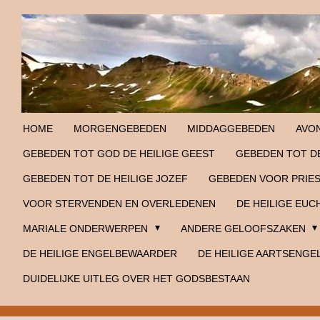
Ga
direct
naar
de
hoofdinhoud
HOME
MORGENGEBEDEN
MIDDAGGEBEDEN
AVO
GEBEDEN TOT GOD DE HEILIGE GEEST
GEBEDEN TOT DE
GEBEDEN TOT DE HEILIGE JOZEF
GEBEDEN VOOR PRIE
VOOR STERVENDEN EN OVERLEDENEN
DE HEILIGE EUC
MARIALE ONDERWERPEN
ANDERE GELOOFSZAKEN
DE HEILIGE ENGELBEWAARDER
DE HEILIGE AARTSENGE
DUIDELIJKE UITLEG OVER HET GODSBESTAAN