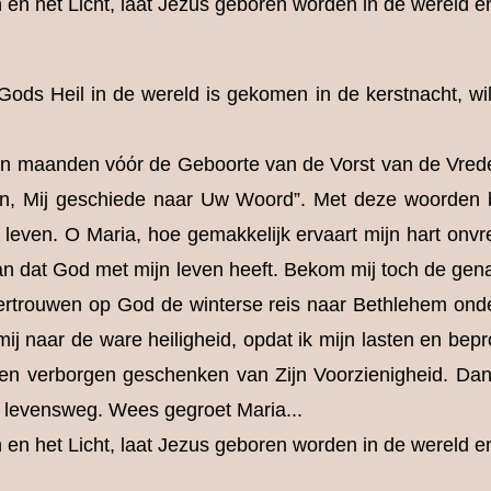
en het Licht, laat Jezus geboren worden in de wereld en
ods Heil in de wereld is gekomen in de kerstnacht, wi
n maanden vόόr de Geboorte van de Vorst van de Vred
n, Mij geschiede naar Uw Woord”. Met deze woorden 
even. O Maria, hoe gemakkelijk ervaart mijn hart onvred
lan dat God met mijn leven heeft. Bekom mij toch de gen
vertrouwen op God de winterse reis naar Bethlehem on
 mij naar de ware heiligheid, opdat ik mijn lasten en be
en verborgen geschenken van Zijn Voorzienigheid. Dan
jn levensweg. Wees gegroet Maria...
en het Licht, laat Jezus geboren worden in de wereld en