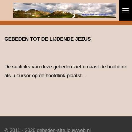
Ga
direct
naar
de
GEBEDEN TOT DE LIJDENDE JEZUS
hoofdinhoud
De sublinks van deze gebeden ziet u naast de hoofdlink
als u cursor op de hoofdlink plaatst. .
© 2011 - 2026 gebeden-site.jouwweb.nl