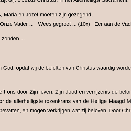
jt Gij, o Jezus Christus, in het Allerheiligst Sacrament.
, Maria en Jozef moeten zijn gezegend,
. Onze Vader ... Wees gegroet ... (10x) Eer aan de Vade
 zonden ...
n God, opdat wij de beloften van Christus waardig worde
 ons door Zijn leven, Zijn dood en verrijzenis de belon
oor de allerheiligste rozenkrans van de Heilige Maagd
 bevatten, en mogen verkrijgen wat zij beloven. Door Ch