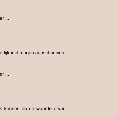
r ...
heerlijkheid mogen aanschouwen.
r ...
ars kennen en de waarde ervan