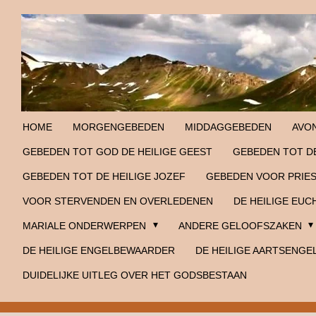
Ga
direct
naar
de
hoofdinhoud
HOME
MORGENGEBEDEN
MIDDAGGEBEDEN
AVO
GEBEDEN TOT GOD DE HEILIGE GEEST
GEBEDEN TOT DE
GEBEDEN TOT DE HEILIGE JOZEF
GEBEDEN VOOR PRIE
VOOR STERVENDEN EN OVERLEDENEN
DE HEILIGE EUC
MARIALE ONDERWERPEN
ANDERE GELOOFSZAKEN
DE HEILIGE ENGELBEWAARDER
DE HEILIGE AARTSENGE
DUIDELIJKE UITLEG OVER HET GODSBESTAAN