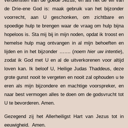
verdiensten van de goede Jezus, en als het de wil van
de Drie-ene God is: maak gebruik van het bijzonder
voorrecht, aan U geschonken, om zichtbare en
spoedige hulp te brengen waar de vraag om hulp bijna
hopeloos is. Sta mij bij in mijn noden, opdat ik troost en
hemelse hulp mag ontvangen in al mijn behoeften en
lijden en in het bijzonder ……. (
noem hier uw intentie
),
zodat ik God met U en al de uitverkorenen voor altijd
loven kan. Ik beloof U, Heilige Judas Thaddeus, deze
grote gunst nooit te vergeten en nooit zal ophouden u te
eren als mijn bijzondere en machtige voorspreker, en
naar best vermogen alles te doen om de godsvrucht tot
U te bevorderen. Amen.
Gezegend zij het Allerheiligst Hart van Jezus tot in
eeuwigheid. Amen.